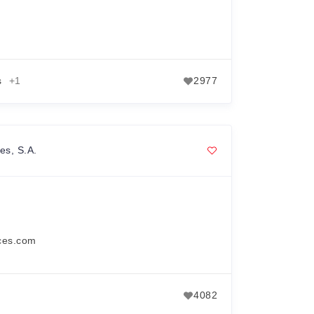
s
+1
2977
es, S.A.
ces.com
4082