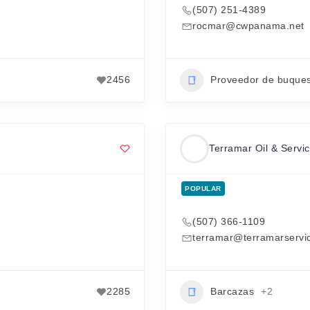
(507) 251-4389
rocmar@cwpanama.net
2456
Proveedor de buque
Terramar Oil & Servic
POPULAR
(507) 366-1109
terramar@terramarservi
2285
Barcazas
+2