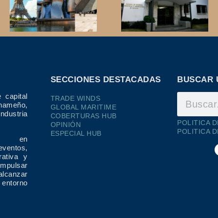
SECCIONES DESTACADAS
BUSCAR 
 capital
TRADE WINDS
ameño,
GLOBAL MARITIME
dustria
COBERTURAS HUB
POLITICA 
OPINIÓN
POLITICA 
ESPECIAL HUB
ría en
eventos,
rativa y
impulsar
alcanzar
 entorno