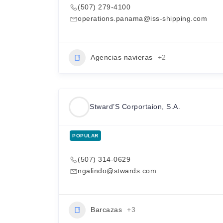
(507) 279-4100
operations.panama@iss-shipping.com
Agencias navieras
+2
Stward’S Corportaion, S.A.
POPULAR
(507) 314-0629
ngalindo@stwards.com
Barcazas
+3