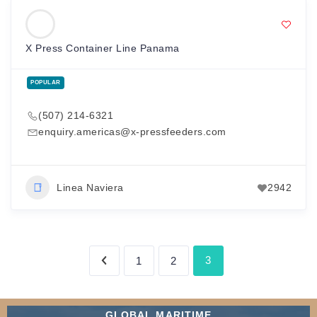
X Press Container Line Panama
POPULAR
(507) 214-6321
enquiry.americas@x-pressfeeders.com
Linea Naviera
2942
3
1
2
GLOBAL MARITIME