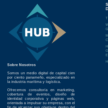
T
W
G
M
O
E
Sobre Nosotros
Somos un medio digital de capital cien
por ciento panameño, especializado en
la industria marítima y logística.
Ofrecemos consultoría en marketing,
cobertura de eventos, diseño de
identidad corporativa y páginas web,
orientada a impulsar su empresa, con el
fin de alcanzar sus objetivos dentro del