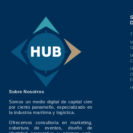
T
W
G
M
O
E
Sobre Nosotros
Somos un medio digital de capital cien
por ciento panameño, especializado en
la industria marítima y logística.
Ofrecemos consultoría en marketing,
cobertura de eventos, diseño de