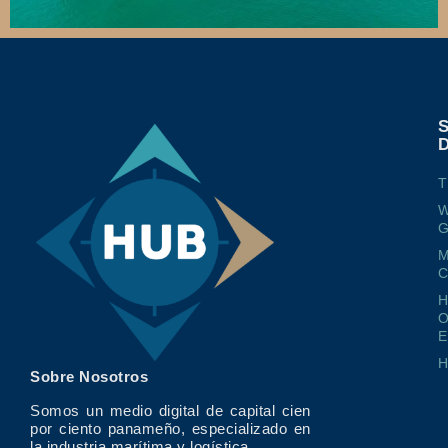
T
W
G
M
O
E
Sobre Nosotros
Somos un medio digital de capital cien
por ciento panameño, especializado en
la industria marítima y logística.