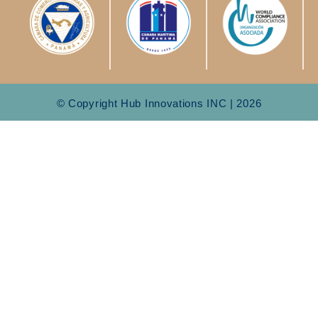
© Copyright Hub Innovations INC | 2026