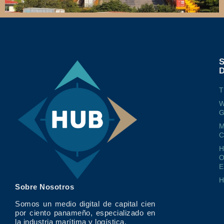
T
W
G
M
O
E
Sobre Nosotros
Somos un medio digital de capital cien
por ciento panameño, especializado en
la industria marítima y logística.