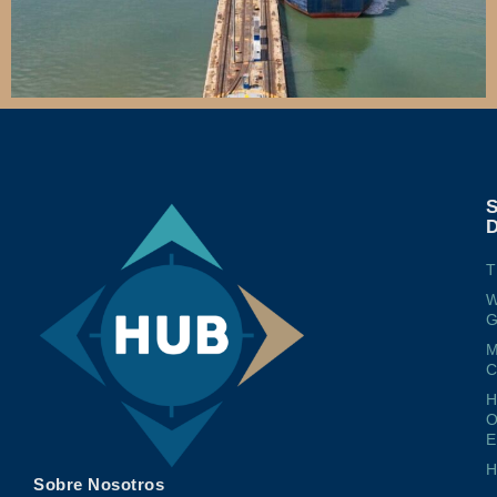
T
W
G
M
O
E
Sobre Nosotros