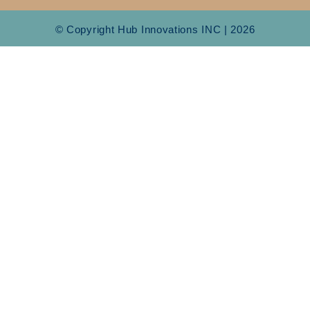
© Copyright Hub Innovations INC | 2026