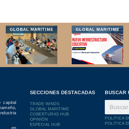
GLOBAL MARITIME
GLOBAL MARITIME
SECCIONES DESTACADAS
BUSCAR 
 capital
TRADE WINDS
ameño,
GLOBAL MARITIME
dustria
COBERTURAS HUB
POLITICA 
OPINIÓN
POLITICA 
ESPECIAL HUB
ría en