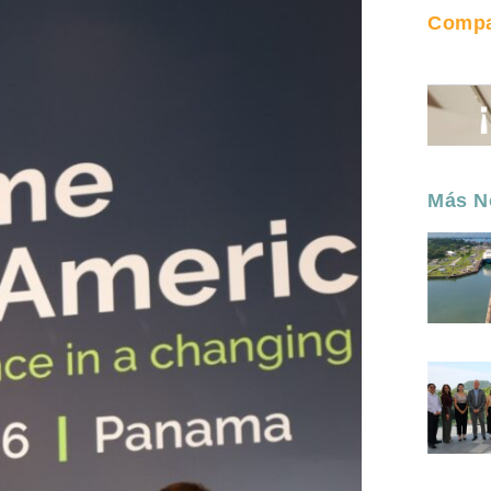
Compar
Más No