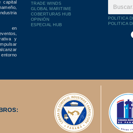
 capital
TRADE WINDS
ameño,
GLOBAL MARITIME
dustria
COBERTURAS HUB
POLITICA 
OPINIÓN
POLITICA 
ESPECIAL HUB
ría en
eventos,
rativa y
impulsar
alcanzar
 entorno
BROS: