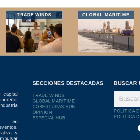
TRADE WINDS
GLOBAL MARITIME
SECCIONES DESTACADAS
BUSCAR 
 capital
TRADE WINDS
ameño,
GLOBAL MARITIME
dustria
COBERTURAS HUB
POLITICA 
OPINIÓN
POLITICA 
ESPECIAL HUB
ría en
eventos,
rativa y
impulsar