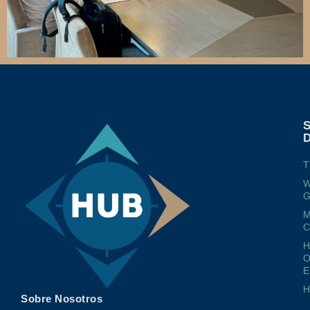
T
W
G
M
O
E
Sobre Nosotros