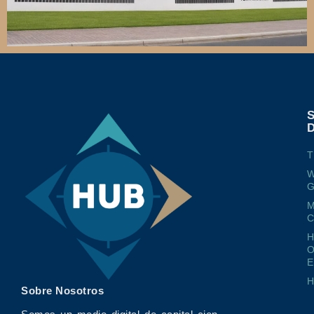
T
W
G
M
O
E
Sobre Nosotros