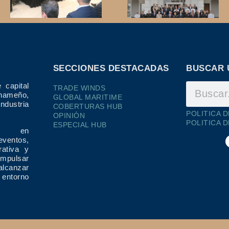
SECCIONES DESTACADAS
BUSCAR 
 capital
TRADE WINDS
ameño,
GLOBAL MARITIME
dustria
COBERTURAS HUB
POLITICA 
OPINIÓN
POLITICA 
ESPECIAL HUB
ría en
eventos,
rativa y
impulsar
alcanzar
 entorno