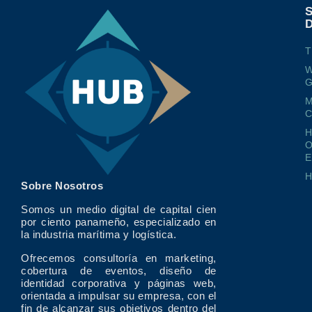
T
W
G
M
O
E
Sobre Nosotros
Somos un medio digital de capital cien
por ciento panameño, especializado en
la industria marítima y logística.
Ofrecemos consultoría en marketing,
cobertura de eventos, diseño de
identidad corporativa y páginas web,
orientada a impulsar su empresa, con el
fin de alcanzar sus objetivos dentro del