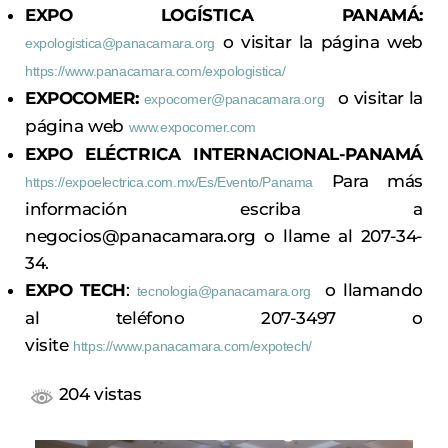
EXPO LOGÍSTICA PANAMÁ:
o visitar la página web
expologistica@panacamara.org
https://www.panacamara.com/expologistica/
EXPOCOMER:
o visitar la
expocomer@panacamara.org
página web
www.expocomer.com
EXPO ELÉCTRICA INTERNACIONAL-PANAMÁ
Para más
https://expoelectrica.com.mx/Es/Evento/Panama
información escriba a
negocios@panacamara.org o llame al 207-34-
34.
EXPO TECH
:
o llamando
tecnologia@panacamara.org
al teléfono 207-3497 o
visite
https://www.panacamara.com/expotech/
204 vistas