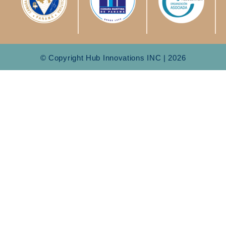
© Copyright Hub Innovations INC | 2026