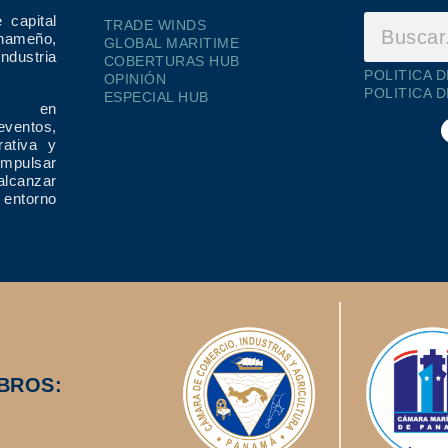
 capital
TRADE WINDS
ameño,
GLOBAL MARITIME
dustria
COBERTURAS HUB
POLITICA 
OPINIÓN
POLITICA 
ESPECIAL HUB
ría en
eventos,
rativa y
impulsar
alcanzar
 entorno
BROS: