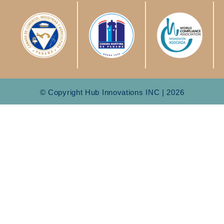
© Copyright Hub Innovations INC | 2026