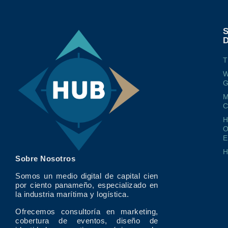
T
W
G
M
O
E
Sobre Nosotros
Somos un medio digital de capital cien
por ciento panameño, especializado en
la industria marítima y logística.
Ofrecemos consultoría en marketing,
cobertura de eventos, diseño de