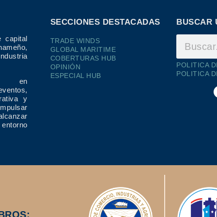
SECCIONES DESTACADAS
BUSCAR 
 capital
TRADE WINDS
ameño,
GLOBAL MARITIME
dustria
COBERTURAS HUB
POLITICA 
OPINIÓN
POLITICA 
ESPECIAL HUB
ría en
eventos,
rativa y
impulsar
alcanzar
 entorno
BROS: