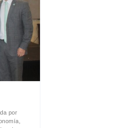
da por
conomía,