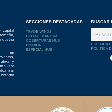
SECCIONES DESTACADAS
BUSCAR 
 capital
TRADE WINDS
ameño,
GLOBAL MARITIME
dustria
COBERTURAS HUB
POLITICA 
OPINIÓN
POLITICA 
ESPECIAL HUB
ría en
eventos,
rativa y
impulsar
alcanzar
 entorno