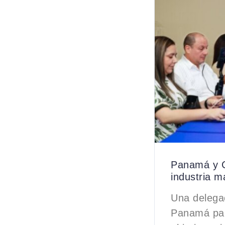
Panamá y Co
industria m
Una delegac
Panamá par