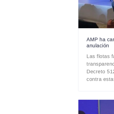
AMP ha can
anulación
Las flotas 
transparen
Decreto 512
contra esta