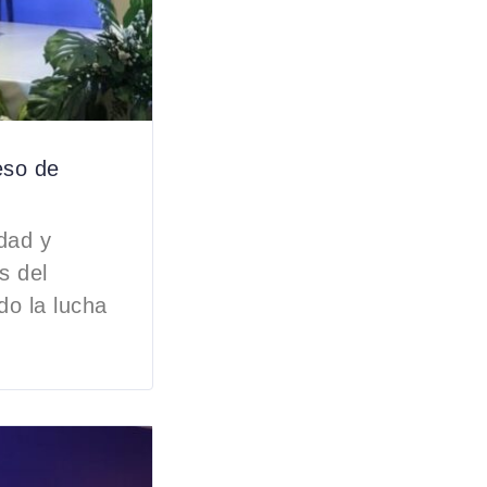
eso de
dad y
s del
do la lucha