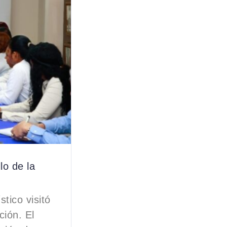
lo de la
tico visitó
ión. El