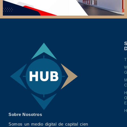
T
W
G
M
O
E
Sobre Nosotros
Somos un medio digital de capital cien