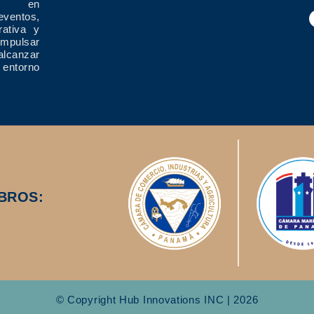
ría en
eventos,
rativa y
impulsar
alcanzar
 entorno
BROS:
© Copyright Hub Innovations INC | 2026