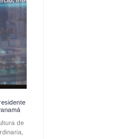
residente
 Panamá
ltura de
dinaria,