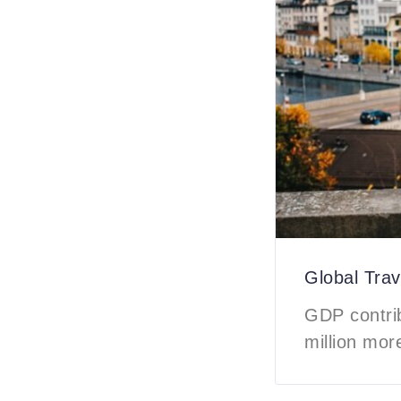
Global Tra
GDP contri
million mor