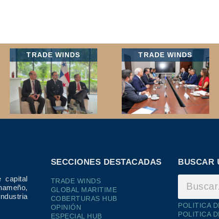
TRADE WINDS
TRADE WINDS
SECCIONES DESTACADAS
BUSCAR 
 capital
TRADE WINDS
ameño,
GLOBAL MARITIME
dustria
COBERTURAS HUB
POLITICA 
OPINIÓN
POLITICA 
ESPECIAL HUB