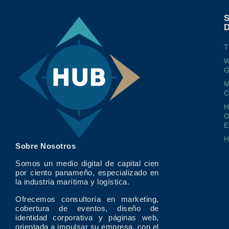
T
W
G
M
O
E
Sobre Nosotros
Somos un medio digital de capital cien
por ciento panameño, especializado en
la industria marítima y logística.
Ofrecemos consultoría en marketing,
cobertura de eventos, diseño de
identidad corporativa y páginas web,
orientada a impulsar su empresa, con el